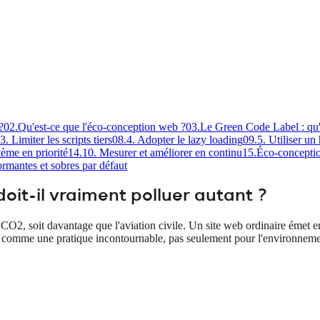
?
02
.
Qu'est-ce que l'éco-conception web ?
03
.
Le Green Code Label : qu'e
3. Limiter les scripts tiers
08
.
4. Adopter le lazy loading
09
.
5. Utiliser u
tème en priorité
14
.
10. Mesurer et améliorer en continu
15
.
Éco-conceptio
formantes et sobres par défaut
it-il vraiment polluer autant ?
CO2, soit davantage que l'aviation civile. Un site web ordinaire émet
se comme une pratique incontournable, pas seulement pour l'environneme