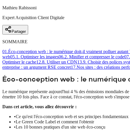
Mathieu Rabissoni
Expert Acquisition Client Digitale
Partager
SOMMAIRE
01
.
Éco-conception web : le numérique doit-il vraiment polluer autant 
web
05
.
1. Optimiser les images
06
.
2. Minifier et compresser le code
07
.
Optimiser le cache
12
.
8. Utiliser un CDN
13
.
9. Choisir des polices sys
entreprise : un argument RSE concret
17
.
Nos sites : des créations per
Éco-conception web : le numérique do
Le numérique représente aujourd'hui 4 % des émissions mondiales de 
émettre 10 fois plus. Face à ce constat, l'éco-conception web s'impo
Dans cet article, vous allez découvrir :
•
Ce qu'est l'éco-conception web et ses principes fondamentaux
•
Le Green Code Label et comment l'obtenir
•
Les 10 bonnes pratiques d'un site web éco-conçu