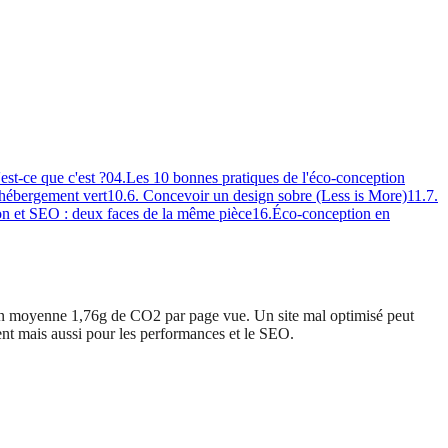
st-ce que c'est ?
04
.
Les 10 bonnes pratiques de l'éco-conception
n hébergement vert
10
.
6. Concevoir un design sobre (Less is More)
11
.
7.
n et SEO : deux faces de la même pièce
16
.
Éco-conception en
 en moyenne 1,76g de CO2 par page vue. Un site mal optimisé peut
nt mais aussi pour les performances et le SEO.