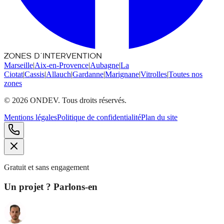
ZONES D'INTERVENTION
Marseille
|
Aix-en-Provence
|
Aubagne
|
La
Ciotat
|
Cassis
|
Allauch
|
Gardanne
|
Marignane
|
Vitrolles
|
Toutes nos
zones
©
2026
ONDEV. Tous droits réservés.
Mentions légales
Politique de confidentialité
Plan du site
Gratuit et sans engagement
Un projet ? Parlons-en