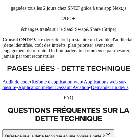
gagnées tous les 2 jours chez SNEF grâce à une app Next.js
200+
échanges traités sur le SaaS Swap&Share (Stripe)
Conseil ONDEV :
exigez de tout prestataire un livrable d'audit clair
(dette identifiée, coût des intérêts, plan priorisé) avant tout
engagement de refonte. Un bon partenaire commence par mesurer,
jamais par tout reconstruire.
PAGES LIÉES · DETTE TECHNIQUE
Audit de code
•
Refonte d'application web
•
Applications web sur-
mesure
•
Application métier Dassault Aviation
•
Demander un devis
FAQ
QUESTIONS FRÉQUENTES SUR LA
DETTE TECHNIQUE
Qu'est-ce que la dette technique en une phrase simple ?