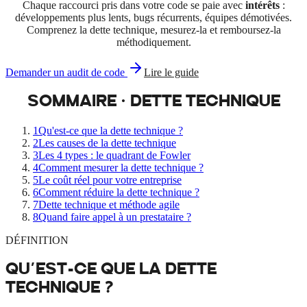
Chaque raccourci pris dans votre code se paie avec
intérêts
:
développements plus lents, bugs récurrents, équipes démotivées.
Comprenez la dette technique, mesurez-la et remboursez-la
méthodiquement.
Demander un audit de code
Lire le guide
SOMMAIRE · DETTE TECHNIQUE
1
Qu'est-ce que la dette technique ?
2
Les causes de la dette technique
3
Les 4 types : le quadrant de Fowler
4
Comment mesurer la dette technique ?
5
Le coût réel pour votre entreprise
6
Comment réduire la dette technique ?
7
Dette technique et méthode agile
8
Quand faire appel à un prestataire ?
DÉFINITION
QU'EST-CE QUE LA
DETTE
TECHNIQUE
?