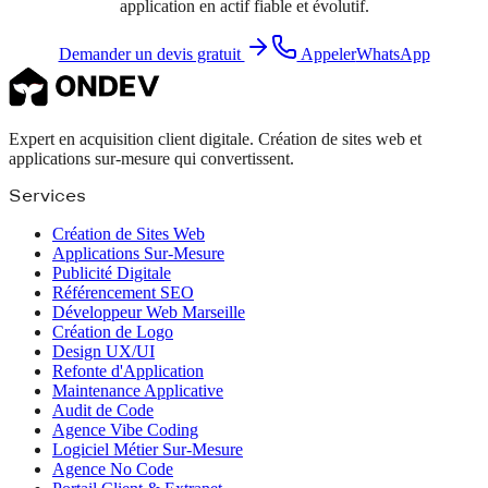
application en actif fiable et évolutif.
Demander un devis gratuit
Appeler
WhatsApp
Expert en acquisition client digitale. Création de sites web et
applications sur-mesure qui convertissent.
Services
Création de Sites Web
Applications Sur-Mesure
Publicité Digitale
Référencement SEO
Développeur Web Marseille
Création de Logo
Design UX/UI
Refonte d'Application
Maintenance Applicative
Audit de Code
Agence Vibe Coding
Logiciel Métier Sur-Mesure
Agence No Code