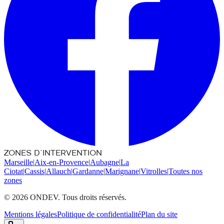
ZONES D'INTERVENTION
Marseille
|
Aix-en-Provence
|
Aubagne
|
La
Ciotat
|
Cassis
|
Allauch
|
Gardanne
|
Marignane
|
Vitrolles
|
Toutes nos
zones
©
2026
ONDEV. Tous droits réservés.
Mentions légales
Politique de confidentialité
Plan du site