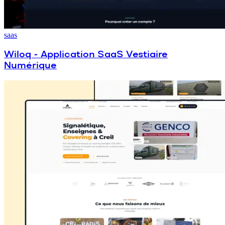
saas
Wiloq - Application SaaS Vestiaire
Numérique