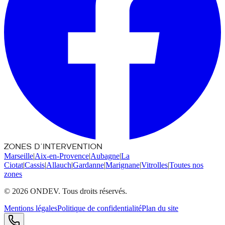
ZONES D'INTERVENTION
Marseille
|
Aix-en-Provence
|
Aubagne
|
La
Ciotat
|
Cassis
|
Allauch
|
Gardanne
|
Marignane
|
Vitrolles
|
Toutes nos
zones
©
2026
ONDEV. Tous droits réservés.
Mentions légales
Politique de confidentialité
Plan du site