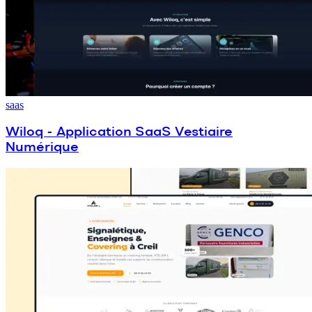
saas
Wiloq - Application SaaS Vestiaire
Numérique