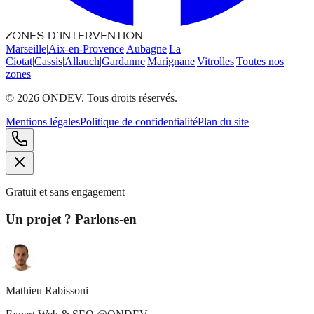
ZONES D'INTERVENTION
Marseille
|
Aix-en-Provence
|
Aubagne
|
La
Ciotat
|
Cassis
|
Allauch
|
Gardanne
|
Marignane
|
Vitrolles
|
Toutes nos
zones
©
2026
ONDEV. Tous droits réservés.
Mentions légales
Politique de confidentialité
Plan du site
Gratuit et sans engagement
Un projet ? Parlons-en
Mathieu Rabissoni