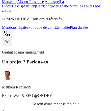
Marseille
|
Aix-en-Provence
|
Aubagne
|
La
Ciotat
|
Cassis
|
Allauch
|
Gardanne
|
Marignane
|
Vitrolles
|
Toutes nos
zones
©
2026
ONDEV. Tous droits réservés.
Mentions légales
Politique de confidentialité
Plan du site
Gratuit et sans engagement
Un projet ? Parlons-en
Mathieu Rabissoni
Expert Web & SEO @ONDEV
Besoin d'une réponse rapide ?