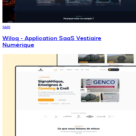
saas
Wiloq - Application SaaS Vestiaire
Numérique