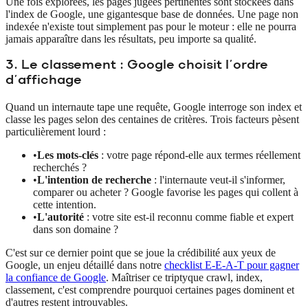
Une fois explorées, les pages jugées pertinentes sont stockées dans
l'index de Google, une gigantesque base de données. Une page non
indexée n'existe tout simplement pas pour le moteur : elle ne pourra
jamais apparaître dans les résultats, peu importe sa qualité.
3. Le classement : Google choisit l'ordre
d'affichage
Quand un internaute tape une requête, Google interroge son index et
classe les pages selon des centaines de critères. Trois facteurs pèsent
particulièrement lourd :
•
Les mots-clés
: votre page répond-elle aux termes réellement
recherchés ?
•
L'intention de recherche
: l'internaute veut-il s'informer,
comparer ou acheter ? Google favorise les pages qui collent à
cette intention.
•
L'autorité
: votre site est-il reconnu comme fiable et expert
dans son domaine ?
C'est sur ce dernier point que se joue la crédibilité aux yeux de
Google, un enjeu détaillé dans notre
checklist E-E-A-T pour gagner
la confiance de Google
. Maîtriser ce triptyque crawl, index,
classement, c'est comprendre pourquoi certaines pages dominent et
d'autres restent introuvables.