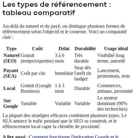
Les types de référencement :
tableau comparatif
Au-delà du naturel et du payé, on distingue plusieurs formes de
référencement selon l'objectif et le contexte. Voici un comparatif
clair :
Type
Coût
Délai
Durabilité
Usage idéal
Naturel
Gratuit
3 à 6
Très
Visibilité long
(SEO)
(temps/expertise)
mois
durable
terme, autorité
Stop dès
Payant
Lancement,
Coût par clic
Immédiat
l'arrêt du
(SEA)
promotions, tests
budget
Gratuit (Google
1 à 3
Commerces,
Local
Durable
Business)
mois
artisans, proximité
Le moteur
Sur
Variable
Variable
Variable
dominant (90%
Google
des recherches)
La plupart des stratégies efficaces combinent plusieurs types. Le
SEA amorce le trafic pendant que le SEO se construit, et le
référencement local capte la clientèle de proximité.
A lire aussi
:
Comment fonctionne l'indexation Google et le