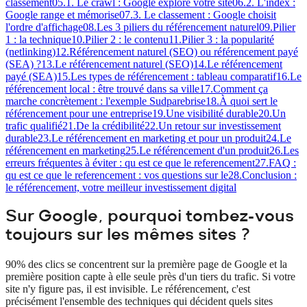
classement
05
.
1. Le crawl : Google explore votre site
06
.
2. L'index :
Google range et mémorise
07
.
3. Le classement : Google choisit
l'ordre d'affichage
08
.
Les 3 piliers du référencement naturel
09
.
Pilier
1 : la technique
10
.
Pilier 2 : le contenu
11
.
Pilier 3 : la popularité
(netlinking)
12
.
Référencement naturel (SEO) ou référencement payé
(SEA) ?
13
.
Le référencement naturel (SEO)
14
.
Le référencement
payé (SEA)
15
.
Les types de référencement : tableau comparatif
16
.
Le
référencement local : être trouvé dans sa ville
17
.
Comment ça
marche concrètement : l'exemple Sudparebrise
18
.
À quoi sert le
référencement pour une entreprise
19
.
Une visibilité durable
20
.
Un
trafic qualifié
21
.
De la crédibilité
22
.
Un retour sur investissement
durable
23
.
Le référencement en marketing et pour un produit
24
.
Le
référencement en marketing
25
.
Le référencement d'un produit
26
.
Les
erreurs fréquentes à éviter : qu est ce que le referencement
27
.
FAQ :
qu est ce que le referencement : vos questions sur le
28
.
Conclusion :
le référencement, votre meilleur investissement digital
Sur Google, pourquoi tombez-vous
toujours sur les mêmes sites ?
90% des clics se concentrent sur la première page de Google et la
première position capte à elle seule près d'un tiers du trafic. Si votre
site n'y figure pas, il est invisible. Le référencement, c'est
précisément l'ensemble des techniques qui décident quels sites