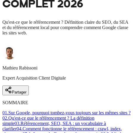
COMPLET 2026
Qu'est-ce que le référencement ? Définition claire du SEO, du SEA
et du référencement local pour comprendre comment Google classe
les sites web.
Mathieu Rabissoni
Expert Acquisition Client Digitale
Partager
SOMMAIRE
01
.
Sur Google, pourquoi tombez-vous toujours sur les mêmes sites ?
02
.
Qu'est-ce que le référencement ? La définition
simple
03
.
Référencement, SEO, SEA : un vocabulaire à
clarifier
04
.
Comment fonctionne le référencement : crawl, index,